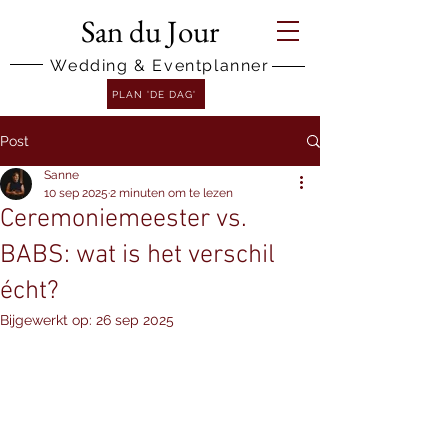
San du Jour
Wedding & Eventplanner
PLAN 'DE DAG'
Post
Sanne
10 sep 2025
2 minuten om te lezen
Ceremoniemeester vs.
BABS: wat is het verschil
écht?
Bijgewerkt op:
26 sep 2025