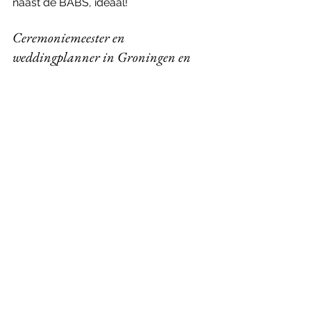
naast de BABS, ideaal!
Ceremoniemeester en 
weddingplanner in Groningen en 
omgeving
Ik help jullie graag bij het organiseren 
van jullie droombruiloft, van 
draaiboek tot styling, en alles 
daartussenin. Of jullie nu trouwen in 
Groningen, op een Waddeneiland of 
zelfs in Portugal (ja, droom ik van!).
👉 
Meer weten over professionele 
ceremoniemeesterschap?
 Stuur me 
een berichtje via de mail
 of plan een 
vrijblijvend 
kennismakingsgesprek in
. 
Dan kijken we samen wat bij jullie past.
Liefs, 